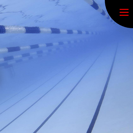
ure de la section natation
l principal LSM
ctions sportives