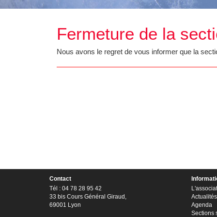
Fermeture de la secti
Nous avons le regret de vous informer que la secti
Contact
Informat
Tél : 04 78 28 95 42
L'associa
33 bis Cours Général Giraud,
Actualités
69001 Lyon
Agenda
Sections 