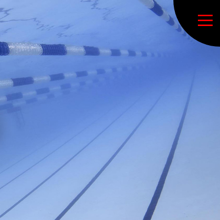
ure de la section natation
l principal LSM
ctions sportives